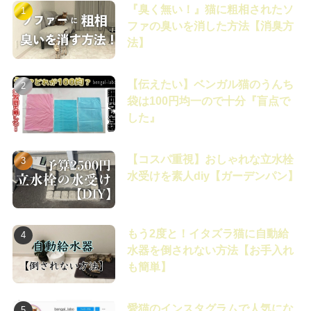
『臭く無い！』猫に粗相されたソ
ファの臭いを消した方法【消臭方
法】
【伝えたい】ベンガル猫のうんち
袋は100円均一ので十分『盲点で
した』
【コスパ重視】おしゃれな立水栓
水受けを素人diy【ガーデンパン】
もう2度と！イタズラ猫に自動給
水器を倒されない方法【お手入れ
も簡単】
愛猫のインスタグラムで人気にな