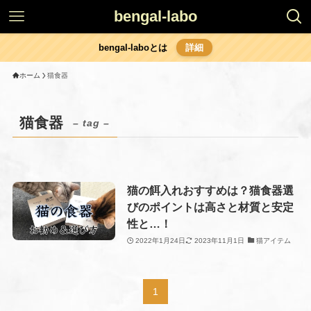
bengal-labo
bengal-laboとは
詳細
ホーム
猫食器
猫食器
– tag –
猫の餌入れおすすめは？猫食器選
びのポイントは高さと材質と安定
性と…！
2022年1月24日
2023年11月1日
猫アイテム
1