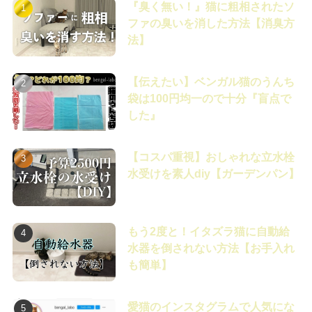
『臭く無い！』猫に粗相されたソ
ファの臭いを消した方法【消臭方
法】
【伝えたい】ベンガル猫のうんち
袋は100円均一ので十分『盲点で
した』
【コスパ重視】おしゃれな立水栓
水受けを素人diy【ガーデンパン】
もう2度と！イタズラ猫に自動給
水器を倒されない方法【お手入れ
も簡単】
愛猫のインスタグラムで人気にな