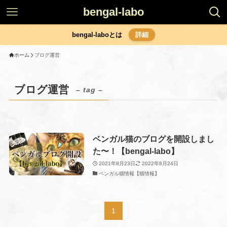
bengal-labo
bengal-laboとは
詳細
ホーム
ブログ運営
ブログ運営
– tag –
ベンガル猫のブログを開設しまし
た〜！【bengal-labo】
2021年8月23日
2022年8月24日
ベンガル猫情報【猫情報】
1