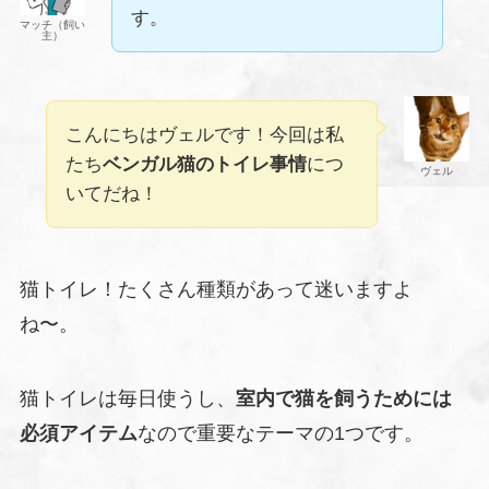
す。
マッチ（飼い
主）
こんにちはヴェルです！今回は私
たち
ベンガル猫のトイレ事情
につ
ヴェル
いてだね！
猫トイレ！たくさん種類があって迷いますよ
ね〜。
猫トイレは毎日使うし、
室内で猫を飼うためには
必須アイテム
なので重要なテーマの1つです。